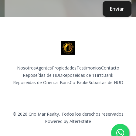
Enviar
Nosotros
Agentes
Propiedades
Testimonios
Contacto
Reposeídas de HUD
Reposeídas de 1FirstBank
Reposeídas de Oriental Bank
Co-Broke
Subastas de HUD
Facebook
Instagram
LinkedIn
YouTube
©
2026
Crio Mar Realty
,
Todos los derechos reservados
Powered by
AlterEstate