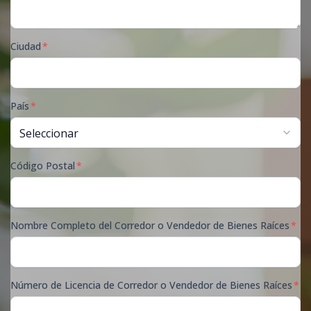
Ciudad
*
País
*
Código Postal
*
Nombre Completo del Corredor o Vendedor de Bienes Raíces
*
Número de Licencia de Corredor o Vendedor de Bienes Raíces
*