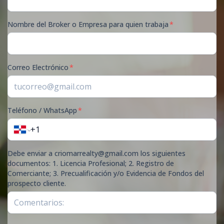
Nombre del Broker o Empresa para quien trabaja
*
Correo Electrónico
*
Teléfono / WhatsApp
*
Debe enviar a criomarrealty@gmail.com los siguientes
documentos: 1. Licencia Profesional; 2. Registro de
Comerciante; 3. Precualificación y/o Evidencia de Fondos del
prospecto cliente.